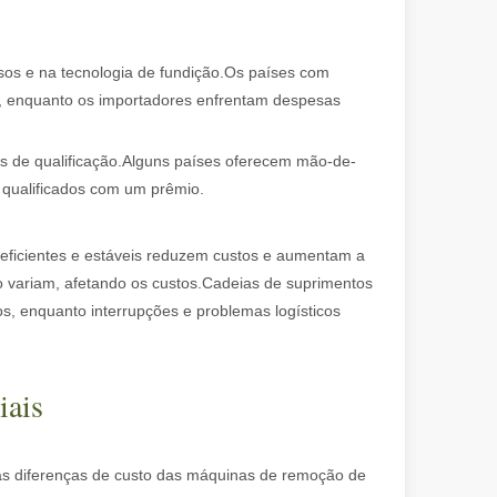
 evolução da fabricação de metal, eficiência e precisão não são mais 
sos e na tecnologia de fundição.Os países com
s, enquanto os importadores enfrentam despesas
eis de qualificação.Alguns países oferecem mão-de-
 qualificados com um prêmio.
eficientes e estáveis ​​reduzem custos e aumentam a
 variam, afetando os custos.Cadeias de suprimentos
ariedade de tubos metálicos com alta precisão e eficiência. Esta pos
os, enquanto interrupções e problemas logísticos
iais
e as diferenças de custo das máquinas de remoção de