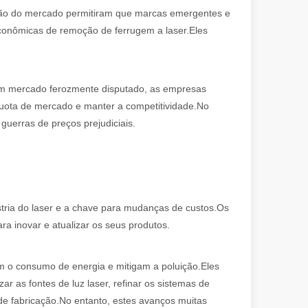
nsão do mercado permitiram que marcas emergentes e
onômicas de remoção de ferrugem a laser.Eles
um mercado ferozmente disputado, as empresas
uota de mercado e manter a competitividade.No
 solução de alta tecnologia para remoção de tinta eficiente e segura. 
guerras de preços prejudiciais.
ústria do laser e a chave para mudanças de custos.Os
a inovar e atualizar os seus produtos.
 o consumo de energia e mitigam a poluição.Eles
 as fontes de luz laser, refinar os sistemas de
 empresa, um hobby ou parte de uma operação de manufatura maior, o c
de fabricação.No entanto, estes avanços muitas