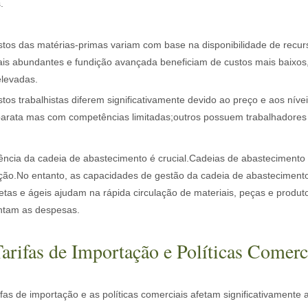
.
e fibra estão revolucionando a fabricação de tubosNo mundo em rápida
tos das matérias-primas variam com base na disponibilidade de recur
ais abundantes e fundição avançada beneficiam de custos mais baixo
elevadas.
tos trabalhistas diferem significativamente devido ao preço e aos nív
barata mas com competências limitadas;outros possuem trabalhadores
iência da cadeia de abastecimento é crucial.Cadeias de abastecimento 
ção.No entanto, as capacidades de gestão da cadeia de abastecimento
ústria de manufatura em rápido desenvolvimento. Pode processar uma v
tas e ágeis ajudam na rápida circulação de materiais, peças e produt
tam as despesas.
Tarifas de Importação e Políticas Comerc
ifas de importação e as políticas comerciais afetam significativament