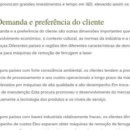
 provocam grandes investimentos e tempo em I&D, elevando assim os
Demanda e preferência do cliente
nda e a preferência do cliente são outras dimensões importantes que
olvimento económico, o contexto cultural, as normas da indústria e a
nças.Diferentes países e regiões têm diferentes características de d
a para máquinas de remoção de ferrugem a laser.
 eficiência são de suma importância. O dispositivo de soldagem a las
guns países com forte consciência ambiental, os clientes tendem a pr
ncia de processamento e aos custos operacionais a longo prazo da máq
levados por máquinas de alta qualidade e alto desempenho.Em troca d
s de manutenção.Esta procura promoveu o desenvolvimento do mercado
uamente a tecnologia dos produtos e os níveis de serviço.
uns países com bases industriais relativamente fracas, os clientes t
penho de custos.Eles esperam obter máquinas de remoção de ferruge