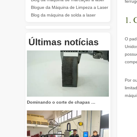
ferrug
Blogue da Máquina de Limpeza a Laser
Blog da máquina de solda a laser
1. 
Revolucione o corte de tubos: como as máquinas de corte de tubos a laser transformam a fabricação
O pad
Últimas notícias
Unido
possue
compet
Por ou
limit
máqui
Dominando o corte de chapas grossas: como as máquinas de corte a laser de fibra revolucionam a fabricação