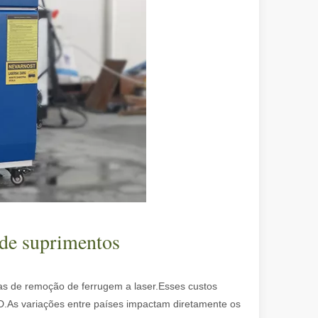
spirador do original. Brilhando no Pacífico: como nossas máquinas de
 de suprimentos
as de remoção de ferrugem a laser.Esses custos
D.As variações entre países impactam diretamente os