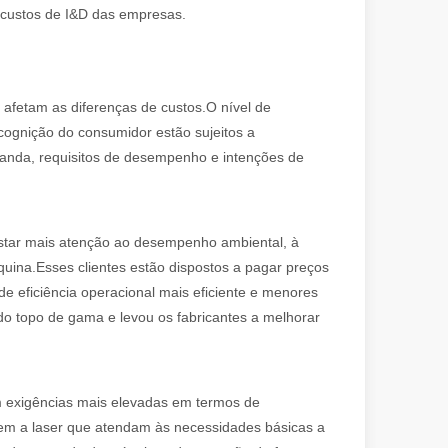
 custos de I&D das empresas.
 afetam as diferenças de custos.O nível de
 cognição do consumidor estão sujeitos a
emanda, requisitos de desempenho e intenções de
er se destaca como a base dos processos de união de alta qualidade.
estar mais atenção ao desempenho ambiental, à
uina.Esses clientes estão dispostos a pagar preços
e eficiência operacional mais eficiente e menores
 topo de gama e levou os fabricantes a melhorar
êm exigências mais elevadas em termos de
m a laser que atendam às necessidades básicas a