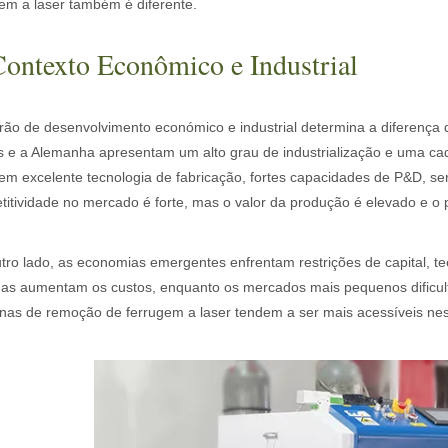
em a laser também é diferente.
Contexto Econômico e Industrial
rão de desenvolvimento económico e industrial determina a diferença
s e a Alemanha apresentam um alto grau de industrialização e uma ca
m excelente tecnologia de fabricação, fortes capacidades de P&D, ser
itividade no mercado é forte, mas o valor da produção é elevado e o
tro lado, as economias emergentes enfrentam restrições de capital, t
adas aumentam os custos, enquanto os mercados mais pequenos dificu
nas de remoção de ferrugem a laser tendem a ser mais acessíveis nes