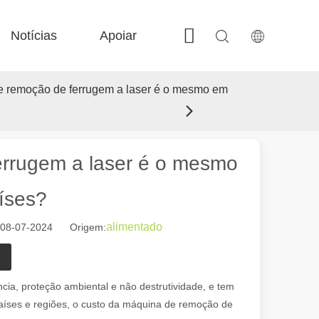
Notícias
Apoiar
Contate-nos
 Fe-BS em precisão fechada 
 FC-BS Produção alimentada por bobina 
 Troca versátil de fe-ea 
 F-gr tamanho grande 
e remoção de ferrugem a laser é o mesmo em
errugem a laser é o mesmo
íses?
alimentado
: 08-07-2024 Origem:
moderna, as máquinas de marcação a laser emergiram como ferramentas
ncia, proteção ambiental e não destrutividade, e tem
aíses e regiões, o custo da máquina de remoção de