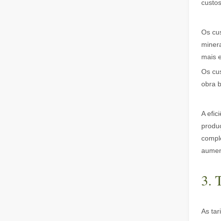
custos
Guia 2026: Como as máquinas de corte de tubos a laser d
Os cus
miner
mais 
Os cus
obra 
A efic
O que é corte a laser de tubo？
produ
O corte a laser de tubos é uma tecnologia chave na ind
comple
aumen
3. 
As tar