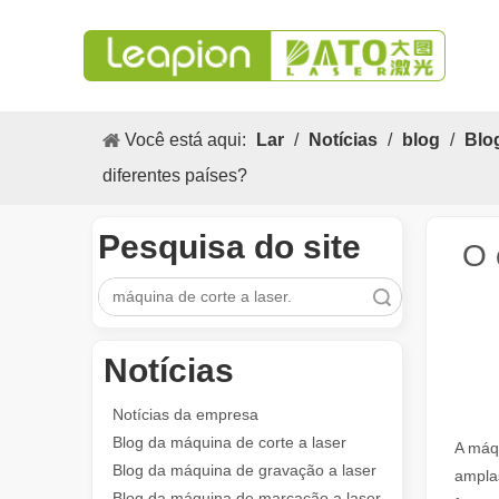
Você está aqui:
Lar
/
Notícias
/
blog
/
Blo
diferentes países?
Pesquisa do site
O 
Pesquisar
As aplicações versáteis e os excelentes recursos de máquinas de marcação a laser
Notícias
As aplicações versáteis e os recursos excelentes das m
Notícias da empresa
Blog da máquina de corte a laser
A máqu
Blog da máquina de gravação a laser
ampla
Blog da máquina de marcação a laser