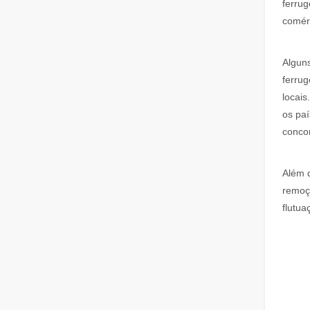
ferrug
comérc
Como escolher seu parceiro de trabalho: máquina de corte a laser
O corte a laser de metal é um método de precisão amplam
Algun
ferrug
locais
os paí
concor
Além d
remoçã
O corte a laser de chapas metálicas é um método de corte amplamente utilizado.
flutua
O corte a laser de chapas metálicas é um método de corte