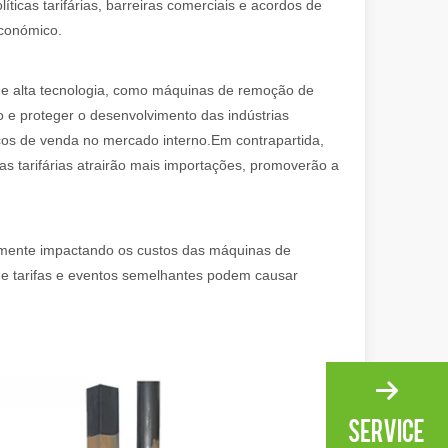
ticas tarifárias, barreiras comerciais e acordos de
económico.
 materiais com alta precisão e baixo desperdício. Neste artigo, explo
de alta tecnologia, como máquinas de remoção de
o e proteger o desenvolvimento das indústrias
reços de venda no mercado interno.Em contrapartida,
as tarifárias atrairão mais importações, promoverão a
cialmente impactando os custos das máquinas de
de tarifas e eventos semelhantes podem causar
atilidade. No entanto, alguns podem dizer que o corte a laser tem sua