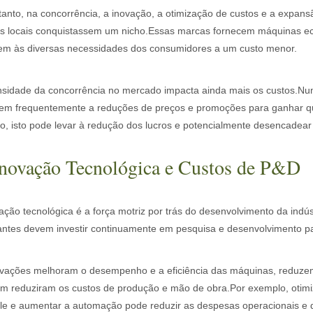
tanto, na concorrência, a inovação, a otimização de custos e a expa
s locais conquistassem um nicho.Essas marcas fornecem máquinas ec
em às diversas necessidades dos consumidores a um custo menor.
ensidade da concorrência no mercado impacta ainda mais os custos.N
rem frequentemente a reduções de preços e promoções para ganhar q
moção de tinta a laser é uma tecnologia líder. Este método fornece uma
o, isto pode levar à redução dos lucros e potencialmente desencadear 
Inovação Tecnológica e Custos de P&D
ação tecnológica é a força motriz por trás do desenvolvimento da ind
antes devem investir continuamente em pesquisa e desenvolvimento par
ovações melhoram o desempenho e a eficiência das máquinas, reduzem
 reduziram os custos de produção e mão de obra.Por exemplo, otimizar
a na fabricação moderna. Quer você seja proprietário de uma pequena
ole e aumentar a automação pode reduzir as despesas operacionais e 