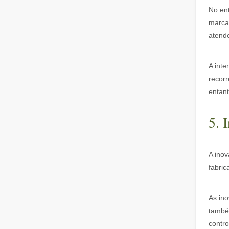
No en
marca
atend
A int
Remoção de tinta a laser, você deve escolher a melhor maneira de remover tinta
recor
Na área de tratamento e restauração de superfícies, a re
entant
5. 
A inov
fabric
As in
Quanto custa um cortador a laser？Como escolher o melhor？
também
As máquinas de corte a laser são uma ferramenta crític
contr