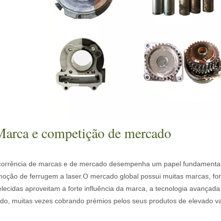
om sua precisão e eficiência superiores. Esta tecnologia avançada ofe
Marca e competição de mercado
corrência de marcas e de mercado desempenha um papel fundamental 
moção de ferrugem a laser.O mercado global possui muitas marcas, f
a, o corte a laser é um processo de fabricação que utiliza um feixe d
lecidas aproveitam a forte influência da marca, a tecnologia avançad
do, muitas vezes cobrando prémios pelos seus produtos de elevado va