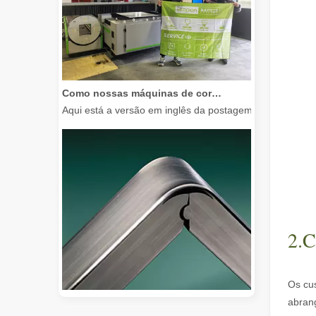
Como nossas máquinas de corte a laser estão capacitando a fabricação mexicana
Aqui está a versão em inglês da postagem do blog, adap
2.C
Os cu
abran
Guia 2026: Como as máquinas de corte de tubos a laser de fibra estão revolucionando a fabricação de tubos