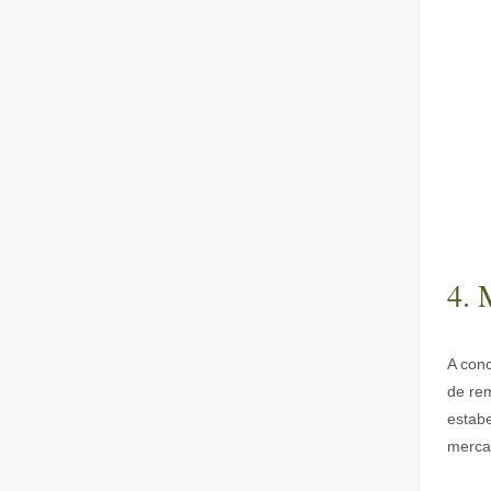
É uma boa escolha? Quão forte é a soldagem a laser？
A soldagem a laser revolucionou a fabricação moderna c
4. 
A con
O que é corte a laser? A Ciência da Fatia
de re
O que é corte a laser? A Ciência da Fatia Em sua essênci
estabe
merca