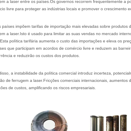
em a laser entre os países.Os governos recorrem frequentemente a polí
io livre para proteger as indústrias locais e promover o crescimento 
ente utilizado na fabricação de metal. Pode cortar uma ampla gama de
s países impõem tarifas de importação mais elevadas sobre produtos 
em a laser.Isto é usado para limitar as suas vendas no mercado intern
.Esta política tarifária aumenta o custo das importações e eleva os p
ses que participam em acordos de comércio livre e reduzem as barreir
rência e reduzirão os custos dos produtos.
isso, a instabilidade da política comercial introduz incerteza, poten
o de ferrugem a laser.Fricções comerciais internacionais, aumentos 
ções de custos, amplificando os riscos empresariais.
 amplamente utilizado. É conhecido por sua precisão, eficiência e vers