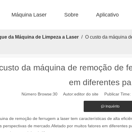
Máquina Laser
Sobre
Aplicativo
 F-BS Smolle Bed fechado 
 F-ea Economic 
 Corte de aço F-PL 
 F-mi mini 
 FB BASIC 
 FC-B Produção alimentada por bobina 
gue da Máquina de Limpeza a Laser
/
O custo da máquina d
custo da máquina de remoção de f
em diferentes pa
Número Browse:
30
Autor:editor do site Publicar Time
áquinas de marcação a laser na paisagem industrial e de fabricação 
Inquérito
ina de remoção de ferrugem a laser tem características de alta eficiê
s perspectivas de mercado.Afetado por muitos fatores em diferentes p