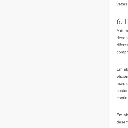
vezes
6. 
A dema
desenv
difere
compr
O dispositivo de soldagem a laser é caro? Como comprar um com boa relação custo-benefício?
Na fabricação e na engenharia modernas, a precisão e a
Em al
eficiê
mais e
custo
contin
Em alg
desem
Nossos parceiros internacionais viajaram milhares de quilômetros para visitar nossa fábrica e testemunhar a magia da tecnologia de corte a laser!