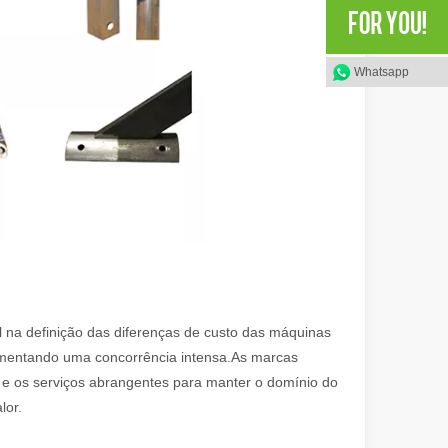
Whatsapp
rece vantagens significativas em relação aos métodos tradicionais de
na definição das diferenças de custo das máquinas
omentando uma concorrência intensa.As marcas
e laser focado e de alta potência para cortar material em formatos e d
a e os serviços abrangentes para manter o domínio do
lor.