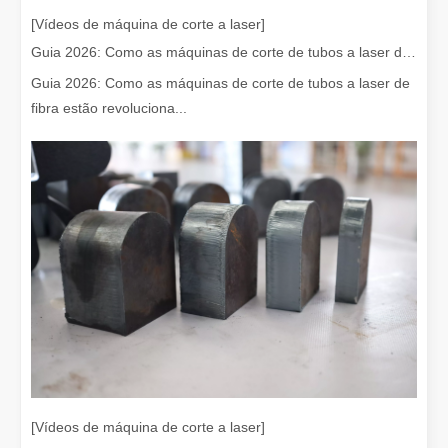
Remoção de tinta a laser, você deve escolher a melhor maneira de remover tinta
[Vídeos de máquina de corte a laser]
Na área de tratamento e restauração de superfícies, a remoção de t
Guia 2026: Como as máquinas de corte de tubos a laser de fibra estão revolucionando a fabricação de tubos
Guia 2026: Como as máquinas de corte de tubos a laser de
fibra estão revoluciona...
Quanto custa um cortador a laser？Como escolher o melhor？
As máquinas de corte a laser são uma ferramenta crítica na fabr
[Vídeos de máquina de corte a laser]