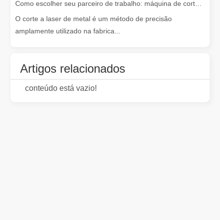
Como escolher seu parceiro de trabalho: máquina de corte a laser
O corte a laser de metal é um método de precisão
amplamente utilizado na fabrica...
Artigos relacionados
conteúdo está vazio!
O dispositivo de soldagem a laser é caro? Como comprar um com boa relação custo-benefício?
Na fabricação e na engenharia modernas, a precisão e a eficiênc