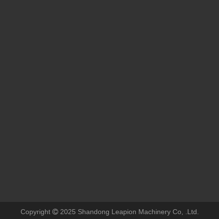
Agradecemos calorosamente o Sr. Peter Medgyessy, ex -primeiro -ministro da Hungria, e sua delegação ao Laser Datu!
Agradecemos calorosamente o Sr. Peter Medgyessy, ex -primeiro -m
Copyright
2025 Shandong Leapion Machinery Co, .Ltd.
