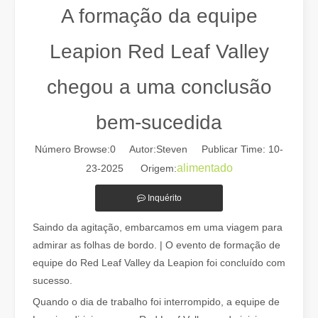
A formação da equipe
Leapion Red Leaf Valley
chegou a uma conclusão
bem-sucedida
Número Browse:
0
Autor:Steven Publicar Time: 10-
alimentado
23-2025 Origem:
Guia 2026: Como as máquinas de corte de tubos a laser de fibra estão revolucionando a fabricação de tubos
Guia 2026: Como as máquinas de corte de tubos a laser de fibra e
Inquérito
Saindo da agitação, embarcamos em uma viagem para
admirar as folhas de bordo. | O evento de formação de
equipe do Red Leaf Valley da Leapion foi concluído com
sucesso.
Quando o dia de trabalho foi interrompido, a equipe de