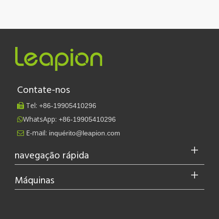
Contate-nos
Tel:
+86-
19905410296

WhatsApp:
+86-19905410296

E-mail:
inquérito@leapion.com

navegação rápida
A Leapion está atualmente apresentando seu equipamento a laser no estande 18.1E12 na Feira de Cantão.
A Leapion está atualmente exibindo seu equipamento a laser no e
Máquinas