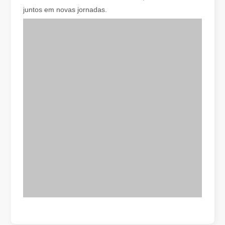
juntos em novas jornadas.
Como escolher seu parceiro de trabalho: máquina de corte a laser
O corte a laser de metal é um método de precisão amplamente util
O corte a laser de chapas metálicas é um método de corte amplamente utilizado.
O corte a laser de chapas metálicas é um método de corte amplamen