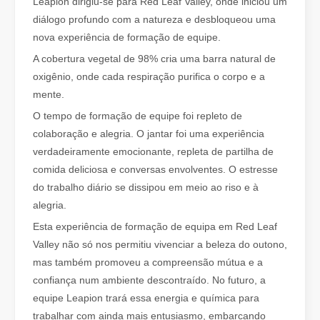
Leapion dirigiu-se para Red Leaf Valley, onde iniciou um
diálogo profundo com a natureza e desbloqueou uma
nova experiência de formação de equipe.
A cobertura vegetal de 98% cria uma barra natural de
oxigênio, onde cada respiração purifica o corpo e a
mente.
O que é corte a laser de tubo？
O tempo de formação de equipe foi repleto de
O corte a laser de tubos é uma tecnologia chave na indústria de 
colaboração e alegria. O jantar foi uma experiência
verdadeiramente emocionante, repleta de partilha de
comida deliciosa e conversas envolventes. O estresse
do trabalho diário se dissipou em meio ao riso e à
alegria.
Esta experiência de formação de equipa em Red Leaf
Valley não só nos permitiu vivenciar a beleza do outono,
mas também promoveu a compreensão mútua e a
confiança num ambiente descontraído. No futuro, a
equipe Leapion trará essa energia e química para
trabalhar com ainda mais entusiasmo, embarcando