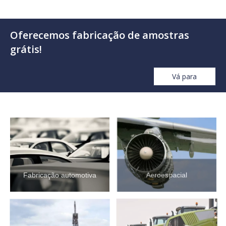
Alumínio cortado a
Aço carbono
Latão cortado a
laser
cortado a laser
laser
Aço inoxidável
Corte de metal a
Alumínio cortado a
cortado a laser
laser
laser
Oferecemos fabricação de amostras
grátis!