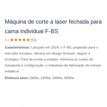
Máquina de corte a laser fechada para
cama individual F-BS
5.0
(53)





Características:
Lançado em 2024, o F-BS, projetado para o
mercado europeu, oferece um design fechado, seguro e
ecológico. Fácil de enviar e instalar, minimiza os custos de
transporte e configuração. e indústrias de fabricação de móveis
metálicos.
Potência laser
:1000w, 1500w, 2000w, 3000w

Projeto de segurança fechado

Compacto para envio fácil

Conveniência plug-and-play