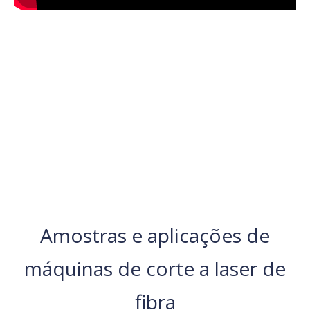
Vídeo de máquina de corte a laser de
metal fechado para cama de solteiro
Máquina de corte a laser de fibra fechada com cama de
solteiro 3015BS: design elegante, carregamento fácil e corte
preciso em um tamanho compacto. Veja seu desempenho e
funcionalidade em uma apresentação breve, porém detalhada.