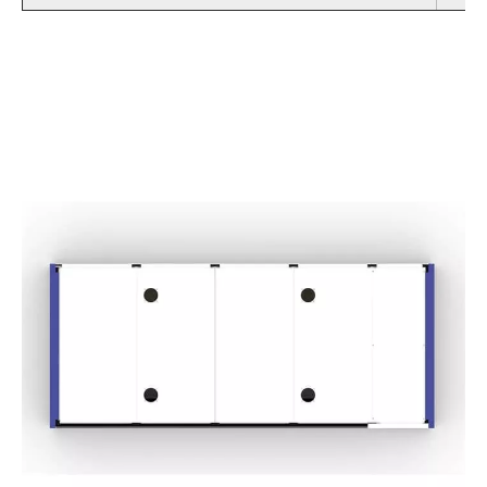
Aceleração Máxima
Precisão de posicionamento
Tensão
Capacidade de corte
Atualizar