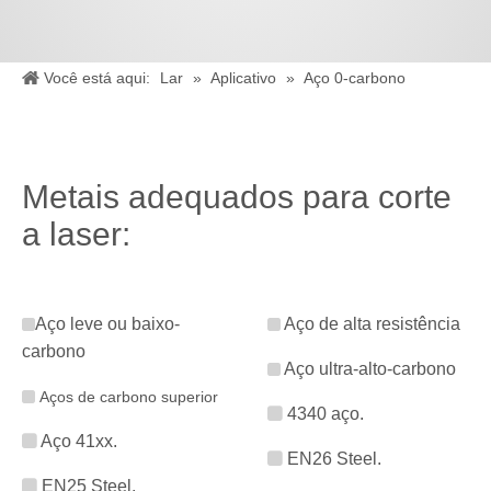
Você está aqui:
Lar
»
Aplicativo
»
Aço 0-carbono
Metais adequados para corte
a laser:
Aço leve ou baixo-
Aço de alta resistência


carbono
Aço ultra-alto-carbono

Aços de carbono superior


4340 aço.

Aço 41xx.

EN26 Steel.

EN25 Steel.