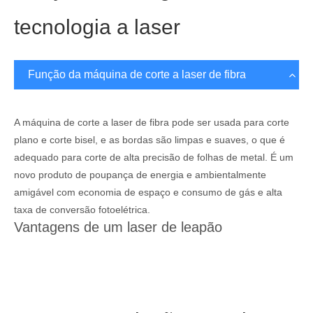
tecnologia a laser
Função da máquina de corte a laser de fibra
A máquina de corte a laser de fibra pode ser usada para corte
plano e corte bisel, e as bordas são limpas e suaves, o que é
adequado para corte de alta precisão de folhas de metal. É um
novo produto de poupança de energia e ambientalmente
amigável com economia de espaço e consumo de gás e alta
taxa de conversão fotoelétrica.
Vantagens de um laser de leapão
Excelente qualidade do feixe e boa qualidade de corte
Velocidade de corte rápida e alta eficiência de produção
Nenhuma rebarba na precisão de corte, alta
Foco automático, fácil de operar e manter