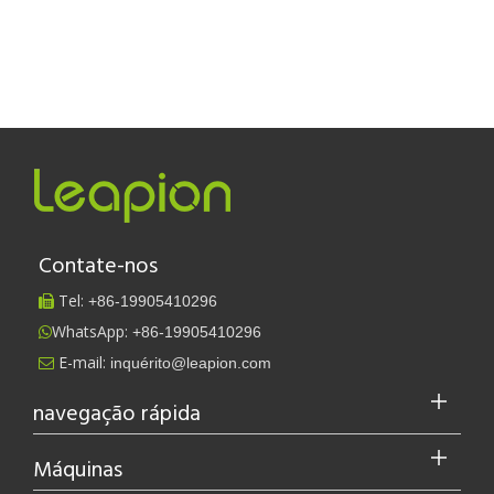
Contate-nos
Tel:
+86-
19905410296

WhatsApp:
+86-19905410296

E-mail:
inquérito@leapion.com

navegação rápida
Máquinas