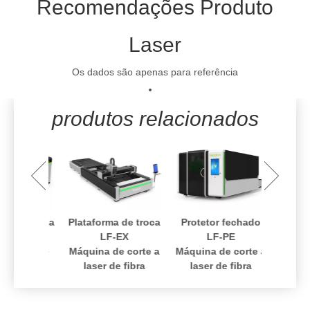
Recomendações Produto
Muito baixo custo de uso, custo-benefício
Design fechado, seguro e poluição livre
Velocidade de corte rápida e alta eficiência de produção
Laser
Função da máquina de corte a laser de CO2
Os dados são apenas para referência
Função da máquina de marcação a laser de fibra
produtos relacionados
bra plana
Plataforma de troca
Protetor fechado
Folha 
-H
LF-EX
LF-PE
dupla ut
de corte
Máquina de corte a
Máquina de corte a
laser de fibra
laser de fibra
Máquina 
laser