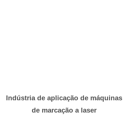
variedade de materiais, incluindo metal, plástico e vidro.Eles
são capazes de produzir marcas permanentes de alta qualidade
em uma variedade de cores, tornando-os ideais para fins de
marca e identificação.
4.
máquinas de marcação a laser UV
use um feixe de laser UV
para produzir marcas de alta resolução e alta precisão em
materiais como vidro, plásticos e metais.Os lasers UV têm um
comprimento de onda mais curto do que outros tipos de lasers,
tornando-os ideais para marcar materiais com pontos de fusão
baixos.Eles geram calor mínimo durante o processo de
marcação, tornando-os ideais para a marcação de
componentes pequenos ou delicados.
Indústria de aplicação de máquinas
de marcação a laser