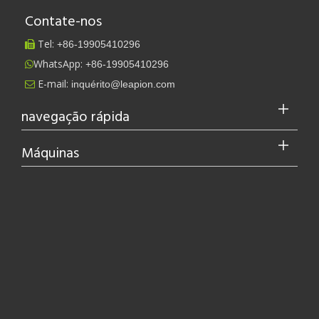
Contate-nos
Tel:
+86-
19905410296

WhatsApp:
+86-19905410296

E-mail:
inquérito@leapion.com

navegação rápida
Máquinas