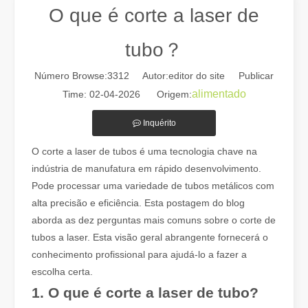
O que é corte a laser de
tubo？
Número Browse:
3312
Autor:editor do site Publicar
alimentado
Time: 02-04-2026 Origem:
Inquérito
O corte a laser de tubos é uma tecnologia chave na
indústria de manufatura em rápido desenvolvimento.
Guia 2026: Como as máquinas de corte de tubos a laser de fibra estão revolucionando a fabricação de tubos
Pode processar uma variedade de tubos metálicos com
Guia 2026: Como as máquinas de corte de tubos a laser de fibra e
alta precisão e eficiência. Esta postagem do blog
aborda as dez perguntas mais comuns sobre o corte de
tubos a laser. Esta visão geral abrangente fornecerá o
conhecimento profissional para ajudá-lo a fazer a
escolha certa.
1. O que é corte a laser de tubo?