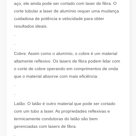
aço, ele ainda pode ser cortado com laser de fibra. O
corte tubular a laser de alumínio requer uma mudança
cuidadosa de potência e velocidade para obter
resultados ideais.
·
·
Cobre: ​​Assim como o alumínio, o cobre é um material
altamente reflexivo. Os lasers de fibra podem lidar com
o corte de cobre operando em comprimentos de onda
É uma boa escolha? Quão forte é a soldagem a laser？
que o material absorve com mais eficiência.
A soldagem a laser revolucionou a fabricação moderna com sua pre
·
·
Latão: O latão é outro material que pode ser cortado
com um tubo a laser. As propriedades reflexivas e
termicamente condutoras do latão são bem
gerenciadas com lasers de fibra.
·