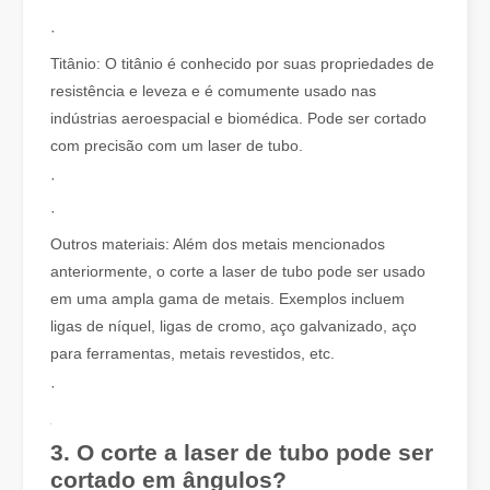
·
Titânio: O titânio é conhecido por suas propriedades de
resistência e leveza e é comumente usado nas
indústrias aeroespacial e biomédica. Pode ser cortado
O que é corte a laser? A Ciência da Fatia
com precisão com um laser de tubo.
O que é corte a laser? A Ciência da Fatia Em sua essência, o cort
·
·
Outros materiais: Além dos metais mencionados
anteriormente, o corte a laser de tubo pode ser usado
em uma ampla gama de metais. Exemplos incluem
ligas de níquel, ligas de cromo, aço galvanizado, aço
para ferramentas, metais revestidos, etc.
·
3. O corte a laser de tubo pode ser
cortado em ângulos?