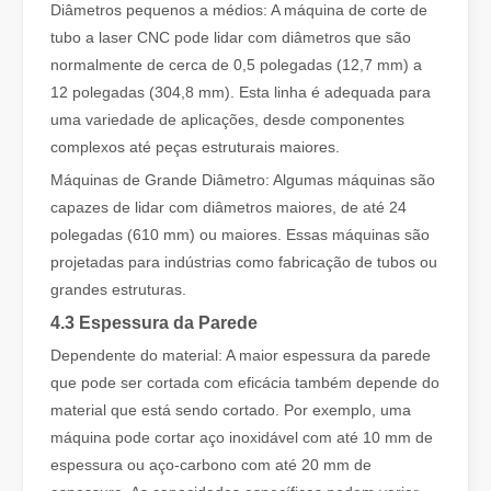
Diâmetros pequenos a médios: A máquina de corte de
tubo a laser CNC pode lidar com diâmetros que são
normalmente de cerca de 0,5 polegadas (12,7 mm) a
12 polegadas (304,8 mm). Esta linha é adequada para
uma variedade de aplicações, desde componentes
Nossos parceiros internacionais viajaram milhares de quilômetros para visitar nossa fábrica e testemunhar a magia da tecnologia de corte a laser!
complexos até peças estruturais maiores.
Nossos parceiros internacionais viajaram milhares de quilômetros
Máquinas de Grande Diâmetro: Algumas máquinas são
capazes de lidar com diâmetros maiores, de até 24
polegadas (610 mm) ou maiores. Essas máquinas são
projetadas para indústrias como fabricação de tubos ou
grandes estruturas.
4.3 Espessura da Parede
Dependente do material: A maior espessura da parede
que pode ser cortada com eficácia também depende do
material que está sendo cortado. Por exemplo, uma
máquina pode cortar aço inoxidável com até 10 mm de
A formação da equipe Leapion Red Leaf Valley chegou a uma conclusão bem-sucedida
espessura ou aço-carbono com até 20 mm de
Saindo da agitação, embarcamos em uma viagem para admirar as fo