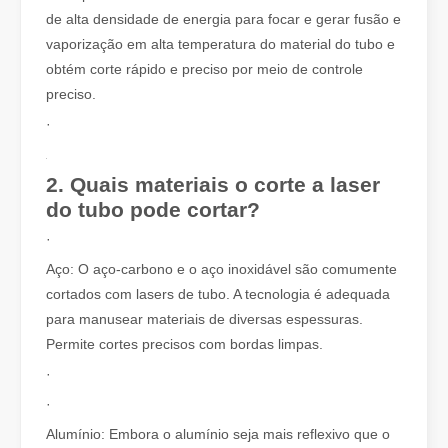
de alta densidade de energia para focar e gerar fusão e
Como escolher seu parceiro de trabalho: máquina de corte a laser
vaporização em alta temperatura do material do tubo e
O corte a laser de metal é um método de precisão amplamente util
obtém corte rápido e preciso por meio de controle
preciso.
·
2. Quais materiais o corte a laser
do tubo pode cortar?
·
Aço: O aço-carbono e o aço inoxidável são comumente
cortados com lasers de tubo. A tecnologia é adequada
para manusear materiais de diversas espessuras.
Permite cortes precisos com bordas limpas.
O corte a laser de chapas metálicas é um método de corte amplamente utilizado.
·
O corte a laser de chapas metálicas é um método de corte amplamen
·
Alumínio: Embora o alumínio seja mais reflexivo que o