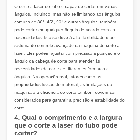
Remoção de tinta a laser, você deve escolher a melhor maneira de remover tinta
O corte a laser de tubo é capaz de cortar em vários
Na área de tratamento e restauração de superfícies, a remoção de t
ângulos. Incluindo, mas não se limitando aos ângulos
comuns de 30°, 45°, 90° e outros ângulos, também
pode cortar em qualquer ângulo de acordo com as
necessidades. Isto se deve à alta flexibilidade e ao
sistema de controle avançado da máquina de corte a
laser. Eles podem ajustar com precisão a posição e o
ângulo da cabeça de corte para atender às
necessidades de corte de diferentes formatos e
ângulos. Na operação real, fatores como as
propriedades físicas do material, as limitações da
máquina e a eficiência de corte também devem ser
considerados para garantir a precisão e estabilidade do
corte.
Quanto custa um cortador a laser？Como escolher o melhor？
As máquinas de corte a laser são uma ferramenta crítica na fabr
4. Qual o comprimento e a largura
que o corte a laser do tubo pode
cortar?