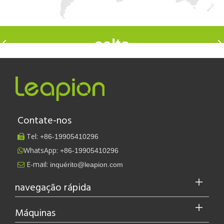
salto
Contate-nos
Tel:
+86-
19905410296

WhatsApp:
+86-19905410296

E-mail:
inquérito@leapion.com

navegação rápida
Máquinas