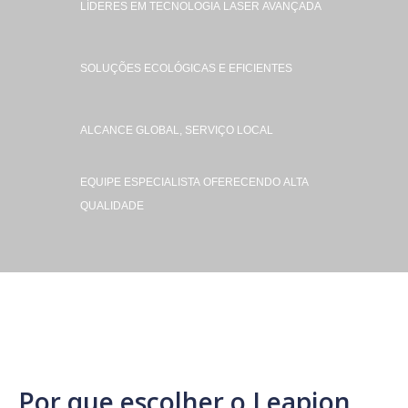
LÍDERES EM TECNOLOGIA LASER AVANÇADA
incomparável do cliente.
SOLUÇÕES ECOLÓGICAS E EFICIENTES
ALCANCE GLOBAL, SERVIÇO LOCAL
EQUIPE ESPECIALISTA OFERECENDO ALTA
Soldagem a laser
QUALIDADE
de robô HJ-r
5.0





Por que escolher o Leapion