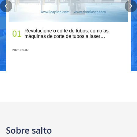
Revolucione o corte de tubos: como as
01
máquinas de corte de tubos a laser
transformam a fabricação
T-ha de carregamento automático
2026-05-07
5.0





Sobre salto