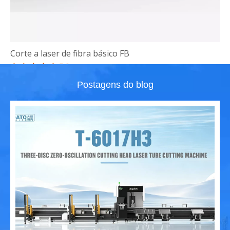
Corte a laser de fibra básico FB
5.0





Postagens do blog