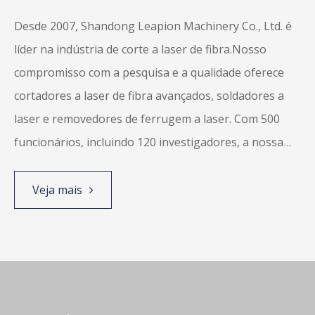
Desde 2007, Shandong Leapion Machinery Co., Ltd. é
líder na indústria de corte a laser de fibra.Nosso
compromisso com a pesquisa e a qualidade oferece
cortadores a laser de fibra avançados, soldadores a
laser e removedores de ferrugem a laser.
Com 500
Corte de chapa e tubo metálico F-BT
funcionários, incluindo 120 investigadores, a nossa
5.0





moderna fábrica apoia o nosso alcance
global.Participamos de mais de 80 exposições
Veja mais
anualmente e temos orgulho de sermos conhecidos
pela fabricação de equipamentos inovadores e de alta
qualidade.
Atendemos aos principais padrões como
ISO9001, EU CE e US FDA.A Leapion se dedica a
excelentes soluções de laser e satisfação