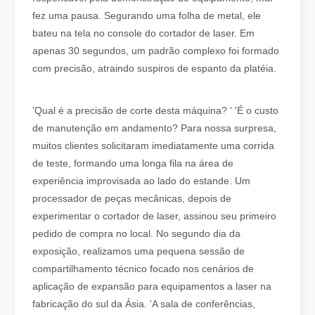
fez uma pausa. Segurando uma folha de metal, ele
bateu na tela no console do cortador de laser. Em
apenas 30 segundos, um padrão complexo foi formado
com precisão, atraindo suspiros de espanto da platéia.
O que é corte a laser de tubo？
'Qual é a precisão de corte desta máquina? ' 'É o custo
O corte a laser de tubos é uma tecnologia chave na indústria de 
de manutenção em andamento? Para nossa surpresa,
muitos clientes solicitaram imediatamente uma corrida
de teste, formando uma longa fila na área de
experiência improvisada ao lado do estande. Um
processador de peças mecânicas, depois de
experimentar o cortador de laser, assinou seu primeiro
pedido de compra no local. No segundo dia da
exposição, realizamos uma pequena sessão de
compartilhamento técnico focado nos cenários de
aplicação de expansão para equipamentos a laser na
fabricação do sul da Ásia. 'A sala de conferências,