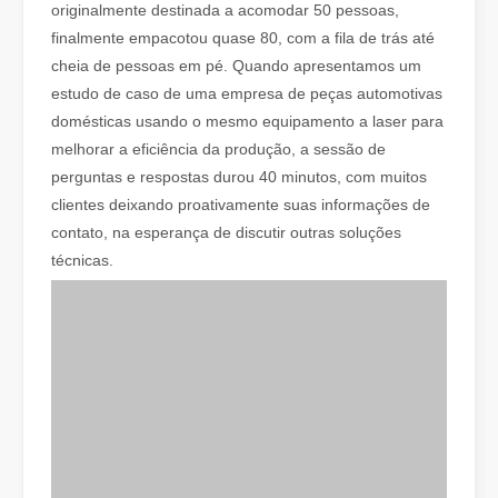
originalmente destinada a acomodar 50 pessoas,
finalmente empacotou quase 80, com a fila de trás até
Como escolher seu parceiro de trabalho: máquina de corte a laser
cheia de pessoas em pé. Quando apresentamos um
O corte a laser de metal é um método de precisão amplamente util
estudo de caso de uma empresa de peças automotivas
domésticas usando o mesmo equipamento a laser para
melhorar a eficiência da produção, a sessão de
perguntas e respostas durou 40 minutos, com muitos
clientes deixando proativamente suas informações de
contato, na esperança de discutir outras soluções
técnicas.
O corte a laser de chapas metálicas é um método de corte amplamente utilizado.
O corte a laser de chapas metálicas é um método de corte amplamen