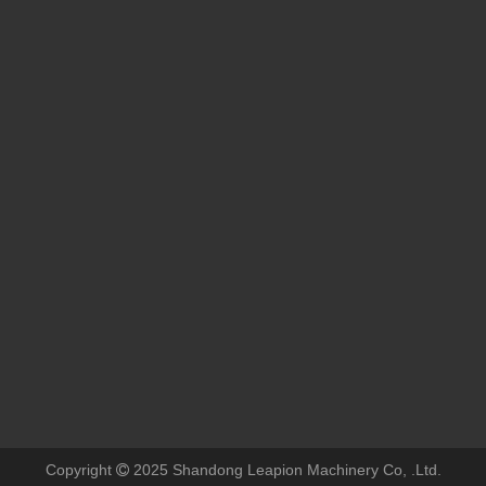
Agradecemos calorosamente o Sr. Peter Medgyessy, ex -primeiro -ministro da Hungria, e sua delegação ao Laser Datu!
Agradecemos calorosamente o Sr. Peter Medgyessy, ex -primeiro -m
Copyright
2025 Shandong Leapion Machinery Co, .Ltd.
