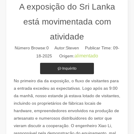
A exposição do Sri Lanka
está movimentada com
atividade
Número Browse:
0
Autor:Steven Publicar Time: 09-
alimentado
18-2025 Origem:
Inquérito
Guia 2026: Como as máquinas de corte de tubos a laser de fibra estão revolucionando a fabricação de tubos
No primeiro dia da exposição, o fluxo de visitantes para
Guia 2026: Como as máquinas de corte de tubos a laser de fibra e
a entrada excedeu as expectativas. Logo após as 9:00
da manhã, nosso estande já estava lotado de visitantes,
incluindo os proprietários de fábricas locais de
hardware, empreendedores envolvidos na produção de
artesanato e numerosos distribuidores do setor que
vieram discutir a cooperação. O engenheiro Xiao Li,
responsável pela demonstração do equipamento, mal