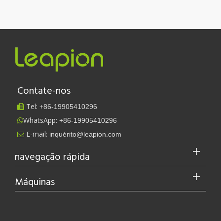
Contate-nos
Tel:
+86-
19905410296

WhatsApp:
+86-19905410296

E-mail:
inquérito@leapion.com

navegação rápida
A Leapion está atualmente apresentando seu equipamento a laser no estande 18.1E12 na Feira de Cantão.
Máquinas
A Leapion está atualmente exibindo seu equipamento a laser no e