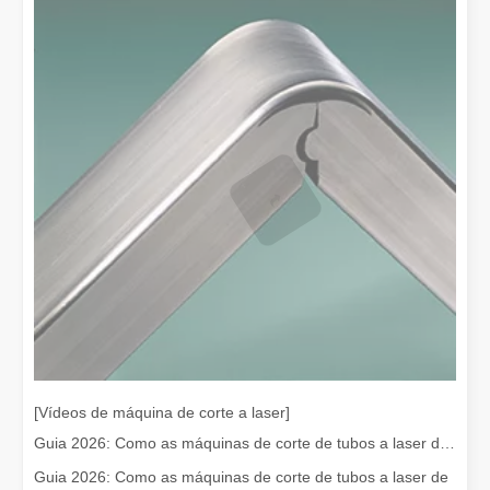
Remoção de tinta a laser, você deve escolher a melhor maneira de remover tinta
Na área de tratamento e restauração de superfícies, a remoção de t
Quanto custa um cortador a laser？Como escolher o melhor？
[Vídeos de máquina de corte a laser]
As máquinas de corte a laser são uma ferramenta crítica na fabr
Guia 2026: Como as máquinas de corte de tubos a laser de fibra estão revolucionando a fabricação de tubos
Guia 2026: Como as máquinas de corte de tubos a laser de