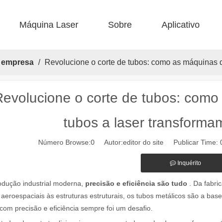
Máquina Laser
Sobre
Aplicativo
 F-BS Smolle Bed fechado 
 F-ea Economic 
 Corte de aço F-PL 
 F-mi mini 
 FB BASIC 
 FC-B Produção alimentada por bobina 
a empresa
/
Revolucione o corte de tubos: como as máquinas d
Revolucione o corte de tubos: como
tubos a laser transforma
Número Browse:
0
Autor:editor do site Publicar Time
áquinas de marcação a laser na paisagem industrial e de fabricação 
Inquérito
odução industrial moderna,
precisão e eficiência são tudo
. Da fabr
aeroespaciais às estruturas estruturais, os tubos metálicos são a base
com precisão e eficiência sempre foi um desafio.