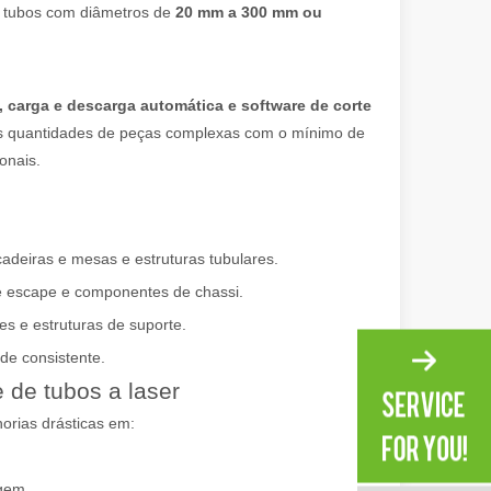
 evolução da fabricação de metal, eficiência e precisão não são mais 
r tubos com diâmetros de
20 mm a 300 mm ou
 carga e descarga automática e software de corte
es quantidades de peças complexas com o mínimo de
onais.
adeiras e mesas e estruturas tubulares.
ariedade de tubos metálicos com alta precisão e eficiência. Esta pos
de escape e componentes de chassi.
es e estruturas de suporte.
ade consistente.
 de tubos a laser
orias drásticas em:
gem.