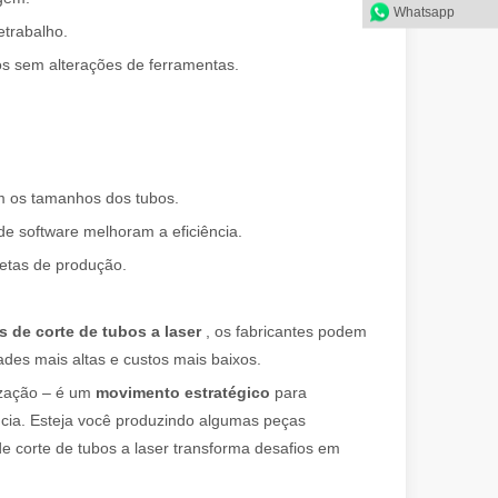
Whatsapp
trabalho.
 materiais com alta precisão e baixo desperdício. Neste artigo, explo
s sem alterações de ferramentas.
om os tamanhos dos tubos.
e software melhoram a eficiência.
etas de produção.
 de corte de tubos a laser
, os fabricantes podem
atilidade. No entanto, alguns podem dizer que o corte a laser tem sua
ades mais altas e custos mais baixos.
ização – é um
movimento estratégico
para
ência. Esteja você produzindo algumas peças
e corte de tubos a laser transforma desafios em