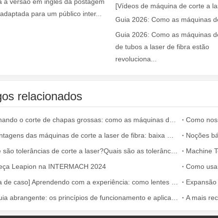
á a versão em inglês da postagem
[Vídeos de máquina de corte a la
 adaptada para um público inter...
Guia 2026: Como as máquinas de
de tubos a laser de fibra estão
revoluciona...
moção de tinta a laser é uma tecnologia líder. Este método fornece uma
gos relacionados
Dominando o corte de chapas grossas: como as máquinas de corte a laser de fibra revolucionam a fabricação
As vantagens das máquinas de corte a laser de fibra: baixa manutenção, depreciação e perda de material
O que são tolerâncias de corte a laser?Quais são as tolerâncias de corte das máquinas de corte a laser de fibra?
Machine To
eça Leapion na INTERMACH 2024
[Alerta de caso] Aprendendo com a experiência: como lentes de corte a laser de baixa qualidade afetam a produção
a na fabricação moderna. Quer você seja proprietário de uma pequena
Um guia abrangente: os princípios de funcionamento e aplicações de máquinas de corte a laser de fibra