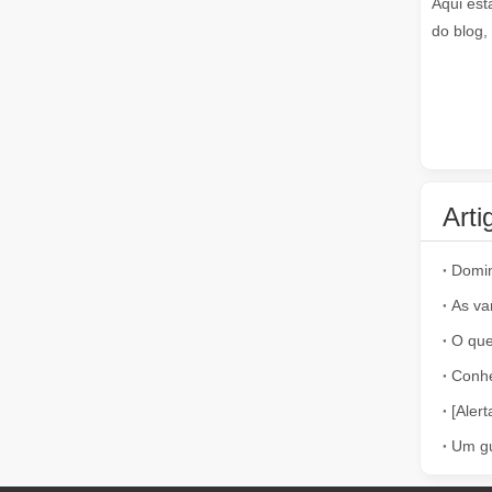
Aqui est
do blog,
Remoção de tinta a laser, você deve escolher a melhor maneira de remover tinta
Na área de tratamento e restauração de superfícies, a re
Arti
Conh
Quanto custa um cortador a laser？Como escolher o melhor？
As máquinas de corte a laser são uma ferramenta crític