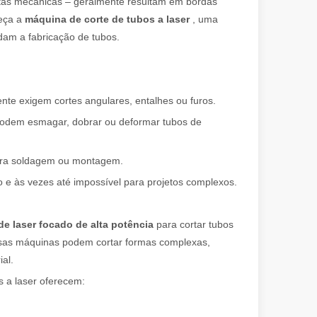
ntas mecânicas – geralmente resultam em bordas
heça a
máquina de corte de tubos a laser
, uma
dam a fabricação de tubos.
ente exigem cortes angulares, entalhes ou furos.
 podem esmagar, dobrar ou deformar tubos de
para soldagem ou montagem.
ro e às vezes até impossível para projetos complexos.
 de laser focado de alta potência
para cortar tubos
, essas máquinas podem cortar formas complexas,
al.
 a laser oferecem: