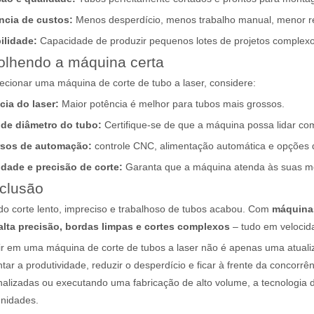
ência de custos:
Menos desperdício, menos trabalho manual, menor re
ente utilizado na fabricação de metal. Pode cortar uma ampla gama de
bilidade:
Capacidade de produzir pequenos lotes de projetos complexo
olhendo a máquina certa
ecionar uma máquina de corte de tubo a laser, considere:
cia do laser:
Maior potência é melhor para tubos mais grossos.
 de diâmetro do tubo:
Certifique-se de que a máquina possa lidar c
sos de automação:
controle CNC, alimentação automática e opções d
idade e precisão de corte:
Garanta que a máquina atenda às suas m
clusão
do corte lento, impreciso e trabalhoso de tubos acabou. Com
máquinas
 amplamente utilizado. É conhecido por sua precisão, eficiência e vers
alta precisão, bordas limpas e cortes complexos
– tudo em velocid
tir em uma máquina de corte de tubos a laser não é apenas uma atual
ar a produtividade, reduzir o desperdício e ficar à frente da concorr
alizadas ou executando uma fabricação de alto volume, a tecnologia d
unidades.