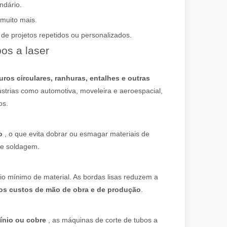
ndário.
 muito mais.
e projetos repetidos ou personalizados.
os a laser
spirador do original. Brilhando no Pacífico: como nossas máquinas de
uros circulares, ranhuras, entalhes e outras
ústrias como automotiva, moveleira e aeroespacial,
os.
bo
, o que evita dobrar ou esmagar materiais de
 e soldagem.
io mínimo de material. As bordas lisas reduzem a
 os custos de mão de obra e de produção
.
mínio ou cobre
, as máquinas de corte de tubos a