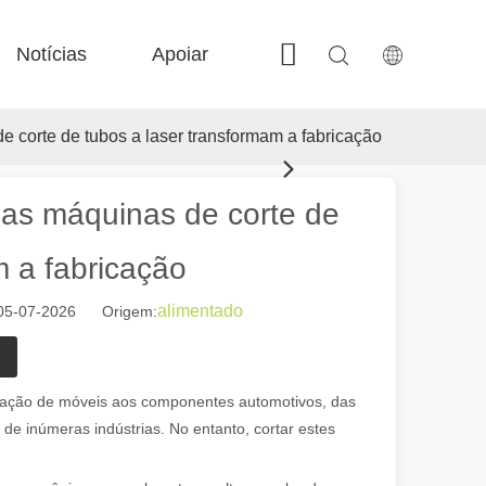
Notícias
Apoiar
Contate-nos
 Fe-BS em precisão fechada 
 FC-BS Produção alimentada por bobina 
 Troca versátil de fe-ea 
 F-gr tamanho grande 
e corte de tubos a laser transformam a fabricação
 as máquinas de corte de
m a fabricação
alimentado
: 05-07-2026 Origem:
moderna, as máquinas de marcação a laser emergiram como ferramentas
icação de móveis aos componentes automotivos, das
 de inúmeras indústrias. No entanto, cortar estes