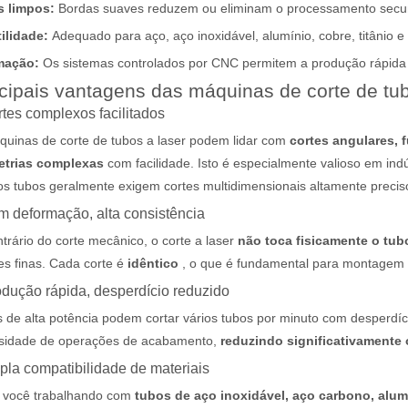
s limpos:
Bordas suaves reduzem ou eliminam o processamento secu
tilidade:
Adequado para aço, aço inoxidável, alumínio, cobre, titânio e
mação:
Os sistemas controlados por CNC permitem a produção rápida d
cipais vantagens das máquinas de corte de tub
tada para um público internacional, mantendo o tom profissional e in
rtes complexos facilitados
quinas de corte de tubos a laser podem lidar com
cortes angulares, f
trias complexas
com facilidade. Isto é especialmente valioso em ind
s tubos geralmente exigem cortes multidimensionais altamente precis
m deformação, alta consistência
trário do corte mecânico, o corte a laser
não toca fisicamente o tu
s finas. Cada corte é
idêntico
, o que é fundamental para montagem
odução rápida, desperdício reduzido
 de alta potência podem cortar vários tubos por minuto com desperdíc
sidade de operações de acabamento,
reduzindo significativamente
pla compatibilidade de materiais
a você trabalhando com
tubos de aço inoxidável, aço carbono, alu