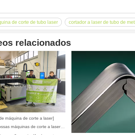
uina de corte de tubo laser
cortador a laser de tubo de met
om sua precisão e eficiência superiores. Esta tecnologia avançada ofe
eos relacionados
a, o corte a laser é um processo de fabricação que utiliza um feixe d
de máquina de corte a laser]
Como nossas máquinas de corte a laser estão capacitando a fabricação mexicana