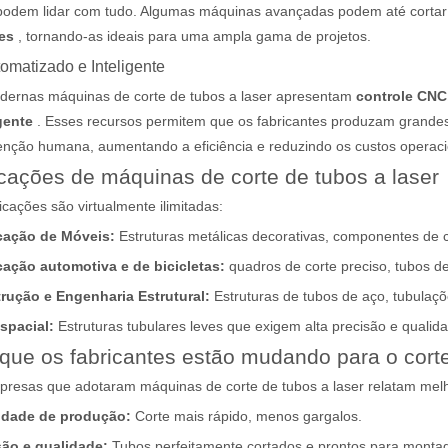
e fibra estão revolucionando a fabricação de tubosNo mundo em rápida
 podem lidar com tudo. Algumas máquinas avançadas podem até corta
res
, tornando-as ideais para uma ampla gama de projetos.
tomatizado e Inteligente
dernas máquinas de corte de tubos a laser apresentam
controle CNC,
igente
. Esses recursos permitem que os fabricantes produzam grand
enção humana, aumentando a eficiência e reduzindo os custos operaci
cações de máquinas de corte de tubos a laser
icações são virtualmente ilimitadas:
cação de Móveis:
Estruturas metálicas decorativas, componentes de c
ústria de manufatura em rápido desenvolvimento. Pode processar uma v
cação automotiva e de bicicletas:
quadros de corte preciso, tubos 
rução e Engenharia Estrutural:
Estruturas de tubos de aço, tubulaçõ
spacial:
Estruturas tubulares leves que exigem alta precisão e qualid
que os fabricantes estão mudando para o corte
presas que adotaram máquinas de corte de tubos a laser relatam melh
idade de produção:
Corte mais rápido, menos gargalos.
são e qualidade:
Tubos perfeitamente cortados e prontos para monta