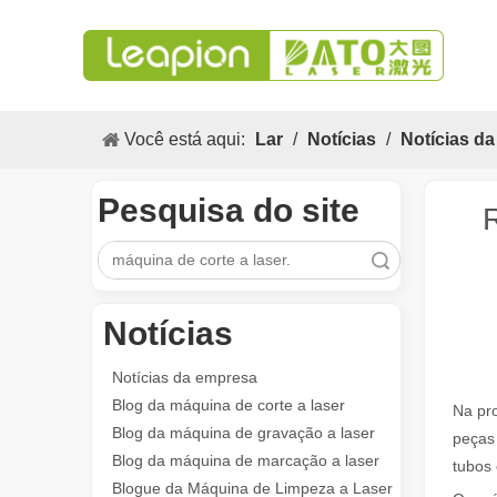
Você está aqui:
Lar
/
Notícias
/
Notícias d
Pesquisa do site
Pesquisar
Notícias
As aplicações versáteis e os excelentes recursos de máquinas de marcação a laser
As aplicações versáteis e os recursos excelentes das m
Notícias da empresa
Blog da máquina de corte a laser
Na pr
Blog da máquina de gravação a laser
peças 
Blog da máquina de marcação a laser
tubos 
Blogue da Máquina de Limpeza a Laser