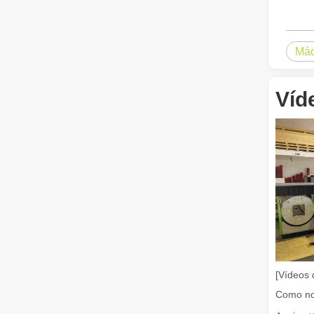
Máq
É uma boa escolha? Quão forte é a soldagem a laser？
A soldagem a laser revolucionou a fabricação moderna c
Víd
O que é corte a laser? A Ciência da Fatia
O que é corte a laser? A Ciência da Fatia Em sua essênci
[Vídeos 