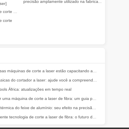
precisão amplamente utilizado na fabrica...
ser]
Guia 2026: Como as máquinas de corte de tubos a laser de fibra estão revolucionando a fabricação de tubos
 corte
 solução de alta tecnologia para remoção de tinta eficiente e segura. 
Como nossas máquinas de corte a laser estão capacitando a fabricação mexicana
Noções básicas do cortador a laser: ajude você a compreender totalmente
ols África: atualizações em tempo real
Como usar uma máquina de corte a laser de fibra: um guia para iniciantes
Expansão térmica do feixe de alumínio: seu efeito na precisão da máquina de corte a laser e nas medidas de melhoria
 empresa, um hobby ou parte de uma operação de manufatura maior, o c
A mais recente tecnologia de corte a laser de fibra: o futuro das tendências de fabricação