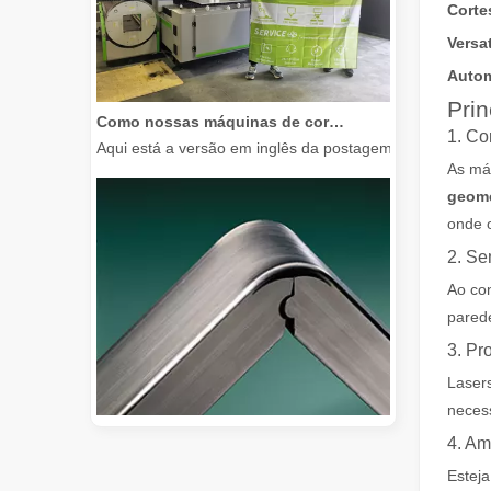
Corte
Versa
Auto
Como nossas máquinas de corte a laser estão capacitando a fabricação mexicana
Prin
Aqui está a versão em inglês da postagem do blog, adap
1. Co
As má
geome
onde o
2. Se
Ao con
parede
3. Pr
Lasers
neces
4. Am
Guia 2026: Como as máquinas de corte de tubos a laser de fibra estão revolucionando a fabricação de tubos
Estej