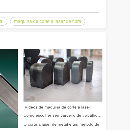
al
máquina de corte a laser de fibra
rece vantagens significativas em relação aos métodos tradicionais de
e laser focado e de alta potência para cortar material em formatos e d
[Vídeos de máquina de corte a laser]
Como escolher seu parceiro de trabalho: máquina de corte a laser
O corte a laser de metal é um método de