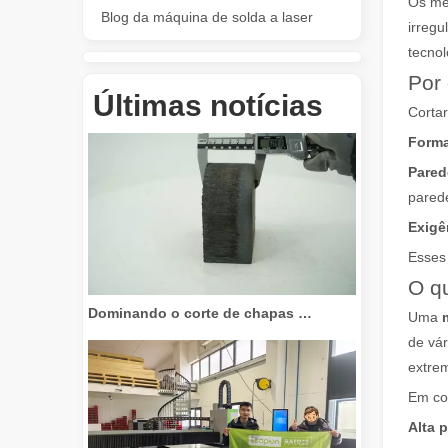
Os mé
Blog da máquina de solda a laser
irregu
tecnol
Revolucione o corte de tubos: como as máquinas de corte de tubos a laser transformam a fabricação
Por 
Últimas notícias
Cortar
Form
Pared
parede
Exigê
Esses 
O q
Dominando o corte de chapas grossas: como as máquinas de corte a laser de fibra revolucionam a fabricação
Uma
de vár
extre
Em co
Alta 