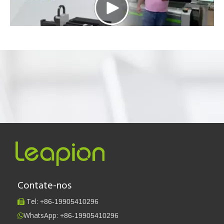
Contate-nos
Tel:
+86-
19905410296

WhatsApp:
+86-19905410296
