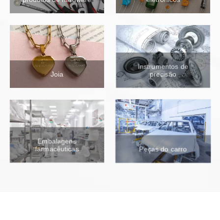
Instrumentos de
Joia
precisão
Embalagens
farmacêuticas
Peças do carro