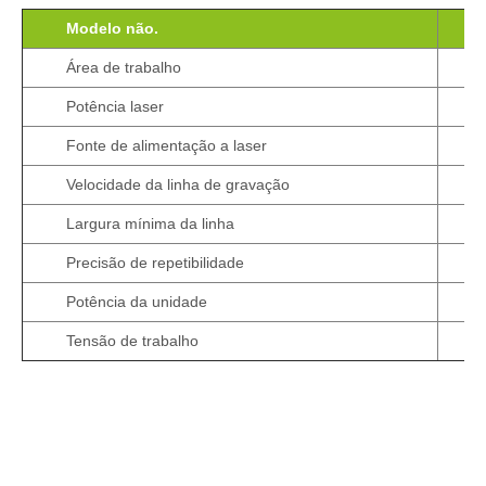
Furo de posicionamento padrão, posicionamento
Modelo não.
conveniente e rápido, ajustável a qualquer momento.A
localização permite uma variedade de combinações.
Área de trabalho
Potência laser
Fonte de alimentação a laser
Velocidade da linha de gravação
Largura mínima da linha
Precisão de repetibilidade
Potência da unidade
Tensão de trabalho