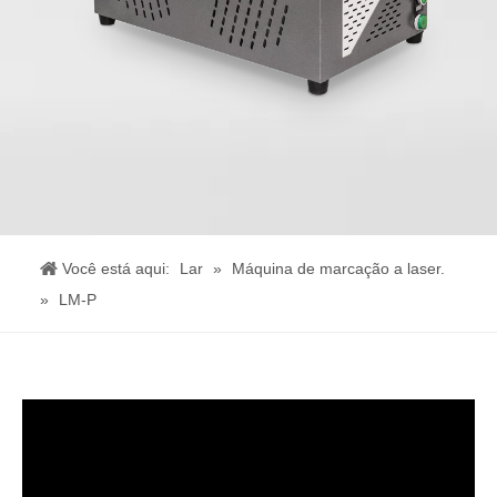
Você está aqui:
Lar
»
Máquina de marcação a laser.
»
LM-P