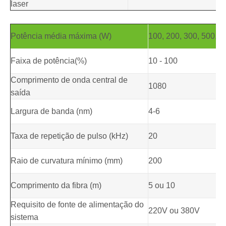
laser
Potência média máxima (W)
100, 200, 300, 500, 1
Faixa de potência(%)
10 - 100
Comprimento de onda central de
1080
saída
Largura de banda (nm)
4-6
Taxa de repetição de pulso (kHz)
20
Raio de curvatura mínimo (mm)
200
Comprimento da fibra (m)
5 ou 10
Requisito de fonte de alimentação do
220V ou 380V
sistema