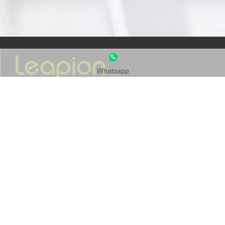
Whatsapp
Contate-nos
Tel:
+86-
19905410296

WhatsApp:
+86-19905410296

E-mail:
inquérito@leapion.com

navegação rápida
Máquinas
Copyright
2025 Shandong Leapion Machinery Co, .Ltd.
