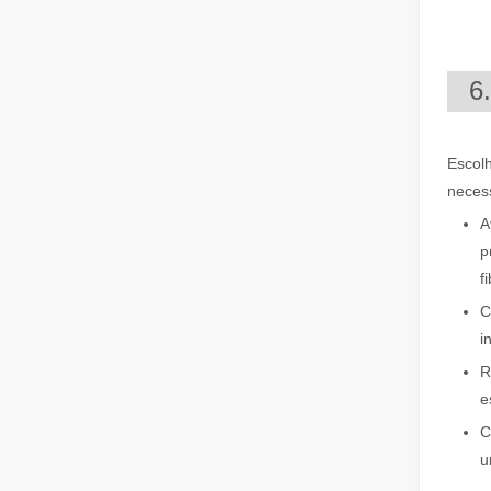
6
Escol
O dispositivo de soldagem a laser é caro? Como comprar um com boa relação custo-benefício?
neces
Na fabricação e na engenharia modernas, a precisão e a
A
p
f
C
i
R
e
C
Nossos parceiros internacionais viajaram milhares de quilômetros para visitar nossa fábrica e testemunhar a magia da tecnologia de corte a laser!
u
Nossos parceiros internacionais viajaram milhares de qu