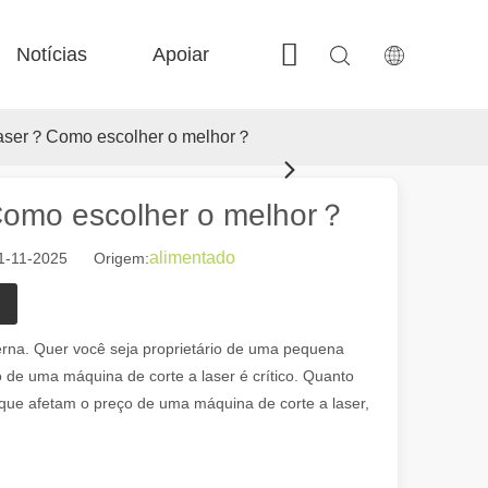
Notícias
Apoiar
Contate-nos
 Fe-BS em precisão fechada 
 FC-BS Produção alimentada por bobina 
 Troca versátil de fe-ea 
 F-gr tamanho grande 
 laser？Como escolher o melhor？
Como escolher o melhor？
alimentado
11-11-2025 Origem:
moderna, as máquinas de marcação a laser emergiram como ferramentas
erna. Quer você seja proprietário de uma pequena
de uma máquina de corte a laser é crítico. Quanto
 que afetam o preço de uma máquina de corte a laser,