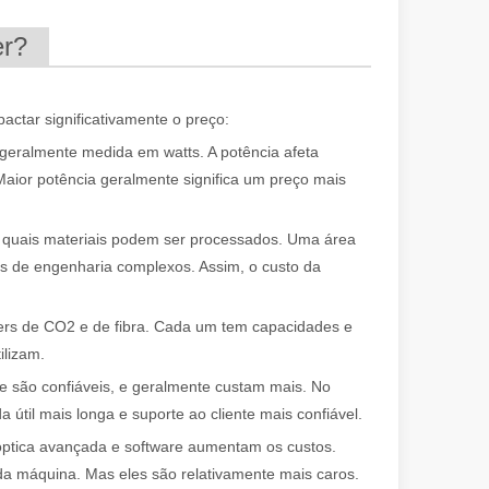
er?
pactar significativamente o preço:
geralmente medida em watts. A potência afeta
Maior potência geralmente significa um preço mais
 quais materiais podem ser processados. Uma área
tos de engenharia complexos. Assim, o custo da
asers de CO2 e de fibra. Cada um tem capacidades e
ilizam.
 são confiáveis, e geralmente custam mais. No
til mais longa e suporte ao cliente mais confiável.
óptica avançada e software aumentam os custos.
 da máquina. Mas eles são relativamente mais caros.