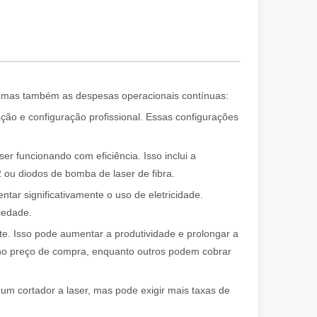
al, mas também as despesas operacionais contínuas:
 solução de alta tecnologia para remoção de tinta eficiente e segura. 
ação e configuração profissional. Essas configurações
r funcionando com eficiência. Isso inclui a
 ou diodos de bomba de laser de fibra.
ntar significativamente o uso de eletricidade.
iedade.
. Isso pode aumentar a produtividade e prolongar a
o no preço de compra, enquanto outros podem cobrar
 empresa, um hobby ou parte de uma operação de manufatura maior, o c
um cortador a laser, mas pode exigir mais taxas de