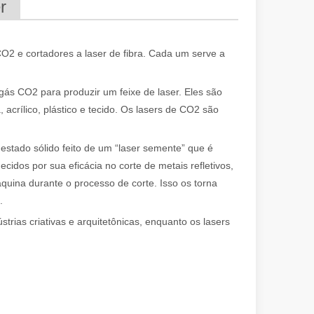
r
CO2 e cortadores a laser de fibra. Cada um serve a
ás CO2 para produzir um feixe de laser. Eles são
 acrílico, plástico e tecido. Os lasers de CO2 são
 estado sólido feito de um “laser semente” que é
ecidos por sua eficácia no corte de metais refletivos,
ariedade de tubos metálicos com alta precisão e eficiência. Esta pos
áquina durante o processo de corte. Isso os torna
.
ias criativas e arquitetônicas, enquanto os lasers