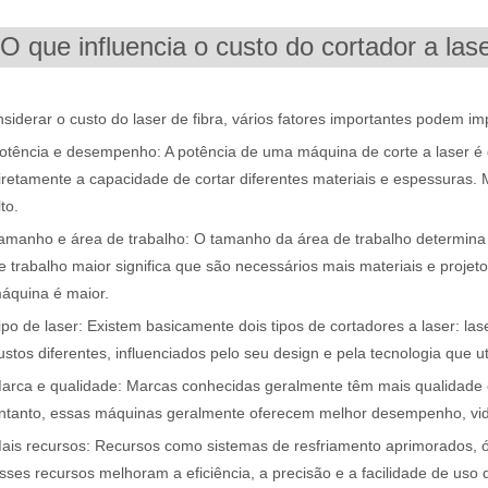
.O que influencia o custo do cortador a las
siderar o custo do laser de fibra, vários fatores importantes podem im
otência e desempenho: A potência de uma máquina de corte a laser é 
iretamente a capacidade de cortar diferentes materiais e espessuras. 
lto.
amanho e área de trabalho: O tamanho da área de trabalho determina
e trabalho maior significa que são necessários mais materiais e proje
áquina é maior.
ipo de laser: Existem basicamente dois tipos de cortadores a laser: l
ustos diferentes, influenciados pelo seu design e pela tecnologia que ut
arca e qualidade: Marcas conhecidas geralmente têm mais qualidade e
ntanto, essas máquinas geralmente oferecem melhor desempenho, vida ú
ais recursos: Recursos como sistemas de resfriamento aprimorados, 
sses recursos melhoram a eficiência, a precisão e a facilidade de uso