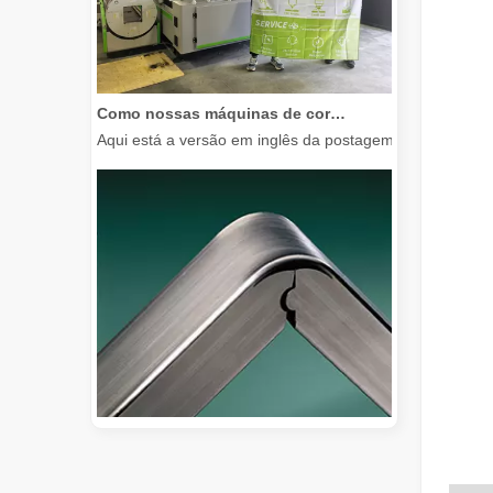
Como nossas máquinas de corte a laser estão capacitando a fabricação mexicana
Aqui está a versão em inglês da postagem do blog, adap
Guia 2026: Como as máquinas de corte de tubos a laser de fibra estão revolucionando a fabricação de tubos
Guia 2026: Como as máquinas de corte de tubos a laser d