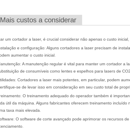
.Mais custos a considerar
ar um cortador a laser, é crucial considerar não apenas o custo inici
moção de tinta a laser é uma tecnologia líder. Este método fornece uma
nstalação e configuração: Alguns cortadores a laser precisam de instal
odem aumentar o custo inicial.
anutenção: A manutenção regular é vital para manter um cortador a lase
ubstituição de consumíveis como lentes e espelhos para lasers de CO2
tilidades: Cortadores a laser mais potentes, em particular, podem aume
ertifique-se de levar isso em consideração em seu custo total de propr
reinamento: O treinamento adequado do operador também é importante
ida útil da máquina. Alguns fabricantes oferecem treinamento incluíd
ma taxa mais elevada.
a na fabricação moderna. Quer você seja proprietário de uma pequena
oftware: O software de corte avançado pode aprimorar os recursos de 
icenciamento.