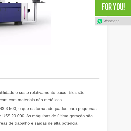
Whatsapp
rece vantagens significativas em relação aos métodos tradicionais de
ilidade e custo relativamente baixo. Eles são
e laser focado e de alta potência para cortar material em formatos e d
cam com materiais não metálicos.
 US$ 3.500, o que os torna adequados para pequenas
e US$ 20.000. As máquinas de última geração são
eas de trabalho e saídas de alta potência.