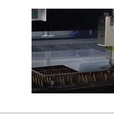
tada para um público internacional, mantendo o tom profissional e in
e fibra estão revolucionando a fabricação de tubosNo mundo em rápida