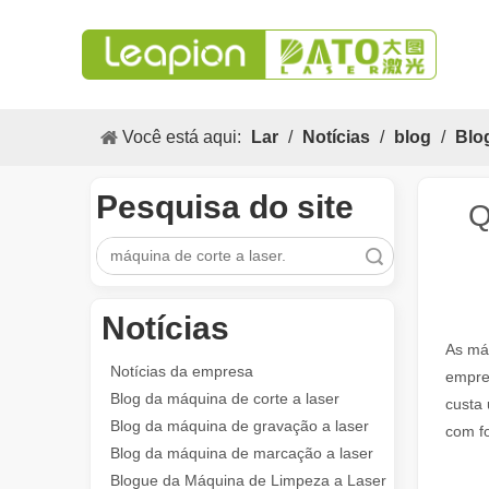
Você está aqui:
Lar
/
Notícias
/
blog
/
Blo
Pesquisa do site
Q
Pesquisar
As aplicações versáteis e os excelentes recursos de máquinas de marcação a laser
Notícias
As aplicações versáteis e os recursos excelentes das m
As máq
Notícias da empresa
empre
Blog da máquina de corte a laser
custa 
Blog da máquina de gravação a laser
com fo
Blog da máquina de marcação a laser
Blogue da Máquina de Limpeza a Laser