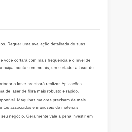
eços. Requer uma avaliação detalhada de suas
er se destaca como a base dos processos de união de alta qualidade.
ue você cortará com mais frequência e o nível de
principalmente com metais, um cortador a laser de
ador a laser precisará realizar. Aplicações
ma de laser de fibra mais robusto e rápido.
isponível. Máquinas maiores precisam de mais
tos associados e manuseio de materiais.
 seu negócio. Geralmente vale a pena investir em
ogia de corte a laser! Recentemente, uma equipe de clientes internac