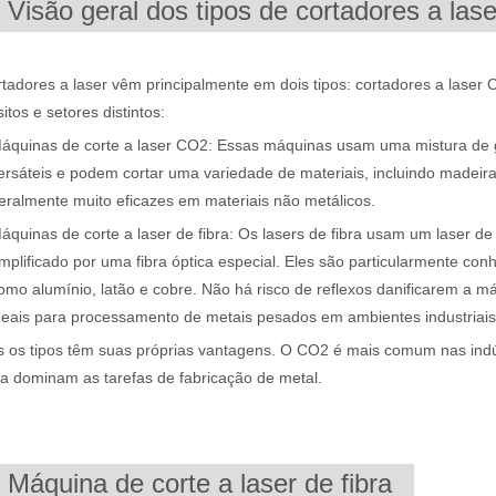
. Visão geral dos tipos de cortadores a lase
tadores a laser vêm principalmente em dois tipos: cortadores a laser 
itos e setores distintos:
áquinas de corte a laser CO2: Essas máquinas usam uma mistura de g
ersáteis e podem cortar uma variedade de materiais, incluindo madeira,
eralmente muito eficazes em materiais não metálicos.
áquinas de corte a laser de fibra: Os lasers de fibra usam um laser de
mplificado por uma fibra óptica especial. Eles são particularmente conh
ústria de manufatura em rápido desenvolvimento. Pode processar uma v
omo alumínio, latão e cobre. Não há risco de reflexos danificarem a m
deais para processamento de metais pesados ​​em ambientes industriais
os tipos têm suas próprias vantagens. O CO2 é mais comum nas indústr
ra dominam as tarefas de fabricação de metal.
. Máquina de corte a laser de fibra