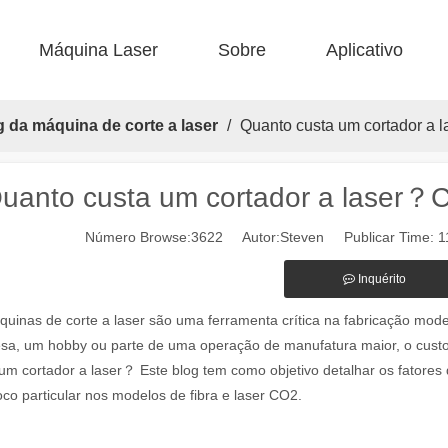
Máquina Laser
Sobre
Aplicativo
 F-BS Smolle Bed fechado 
 F-ea Economic 
 Corte de aço F-PL 
 F-mi mini 
 FB BASIC 
 FC-B Produção alimentada por bobina 
g da máquina de corte a laser
/
Quanto custa um cortador a
uanto custa um cortador a laser？
Número Browse:
3622
Autor:Steven Publicar Time: 
Inquérito
áquinas de marcação a laser na paisagem industrial e de fabricação 
uinas de corte a laser são uma ferramenta crítica na fabricação mod
sa, um hobby ou parte de uma operação de manufatura maior, o custo 
um cortador a laser？ Este blog tem como objetivo detalhar os fatores
co particular nos modelos de fibra e laser CO2.