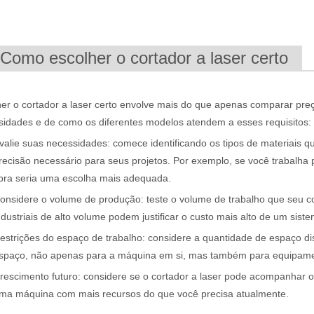
.Como escolher o cortador a laser certo
her o cortador a laser certo envolve mais do que apenas comparar pr
sidades e de como os diferentes modelos atendem a esses requisitos:
 eficiência são de suma importância. O dispositivo de soldagem a las
valie suas necessidades: comece identificando os tipos de materiais q
recisão necessário para seus projetos. Por exemplo, se você trabalha 
ibra seria uma escolha mais adequada.
onsidere o volume de produção: teste o volume de trabalho que seu cort
ndustriais de alto volume podem justificar o custo mais alto de um siste
estrições do espaço de trabalho: considere a quantidade de espaço d
spaço, não apenas para a máquina em si, mas também para equipamen
rescimento futuro: considere se o cortador a laser pode acompanhar o
ma máquina com mais recursos do que você precisa atualmente.
ilômetros para visitar nossa fábrica e testemunhar a magia da tecnol