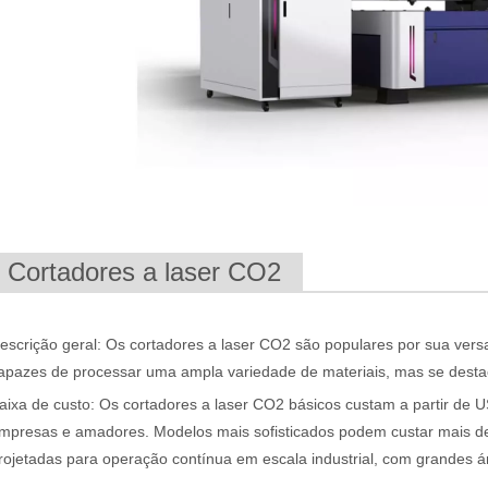
om sua precisão e eficiência superiores. Esta tecnologia avançada ofe
. Cortadores a laser CO2
escrição geral: Os cortadores a laser CO2 são populares por sua versat
a, o corte a laser é um processo de fabricação que utiliza um feixe d
apazes de processar uma ampla variedade de materiais, mas se desta
aixa de custo: Os cortadores a laser CO2 básicos custam a partir de
mpresas e amadores. Modelos mais sofisticados podem custar mais d
rojetadas para operação contínua em escala industrial, com grandes ár