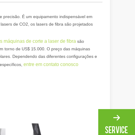
 materiais com alta precisão e baixo desperdício. Neste artigo, explo
 de precisão. É um equipamento indispensável em
s lasers de CO2, os lasers de fibra são projetados
s máquinas de corte a laser de fibra
são
em torno de US$ 15.000. O preço das máquinas
dólares. Dependendo das diferentes configurações e
entre em contato conosco
 específicos,
atilidade. No entanto, alguns podem dizer que o corte a laser tem sua