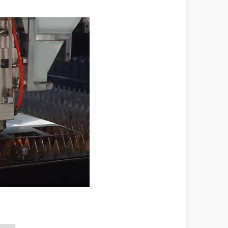
spirador do original. Brilhando no Pacífico: como nossas máquinas de
 evolução da fabricação de metal, eficiência e precisão não são mais 