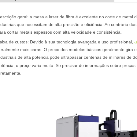
ente utilizado na fabricação de metal. Pode cortar uma ampla gama de
escrição geral: a mesa a laser de fibra é excelente no corte de metal
ndústrias que necessitam de alta precisão e eficiência. Ao contrário do
ara cortar metais espessos com alta velocidade e consistência.
a
aixa de custos: Devido à sua tecnologia avançada e uso profissional,
eralmente mais caras. O preço dos modelos básicos geralmente gira 
ndustriais de alta potência pode ultrapassar centenas de milhares de 
otência, o preço varia muito. Se precisar de informações sobre preços
iretamente.
 amplamente utilizado. É conhecido por sua precisão, eficiência e vers