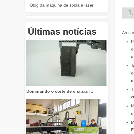
Blog da máquina de solda a laser
1
Revolucione o corte de tubos: como as máquinas de corte de tubos a laser transformam a fabricação
Últimas notícias
Ao con
P
d
a
T
d
m
Dominando o corte de chapas grossas: como as máquinas de corte a laser de fibra revolucionam a fabricação
T
c
M
e
M
E